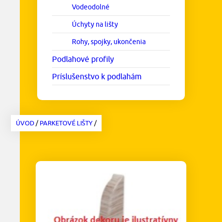
Vodeodolné
Úchyty na lišty
Rohy, spojky, ukončenia
Podlahové profily
Príslušenstvo k podlahám
ÚVOD
/
PARKETOVÉ LIŠTY
/