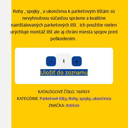
Rohy , spojky , a ukončenia k parketovým lištám sú
nevyhnutnou súčasťou správne a kvalitne
nainštalovaných parketových líšt . Ich použitie nielen
urýchluje montáž líšt ale aj chráni miesta spojov pred
poškodením .
-
+
Uložiť do zoznamu
KATALÓGOVÉ ČÍSLO:
160924
KATEGÓRIE:
Parketové lišty
,
Rohy, spojky, ukončenia
ZNAČKA:
Arbiton