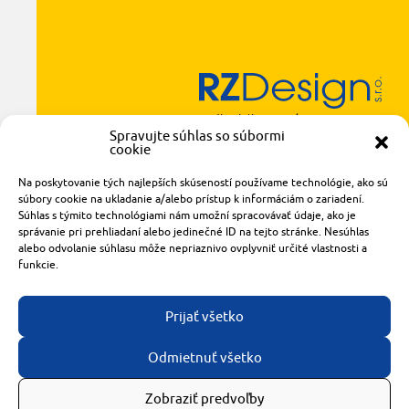
Radlinského 1611/14
Spravujte súhlas so súbormi
921 01 Piešťany
cookie
obchod@rzparkety.sk
+421 905 119 087
Na poskytovanie tých najlepších skúseností používame technológie, ako sú
súbory cookie na ukladanie a/alebo prístup k informáciám o zariadení.
made with
by
tomashalo.com
Súhlas s týmito technológiami nám umožní spracovávať údaje, ako je
správanie pri prehliadaní alebo jedinečné ID na tejto stránke. Nesúhlas
alebo odvolanie súhlasu môže nepriaznivo ovplyvniť určité vlastnosti a
funkcie.
Prijať všetko
Odmietnuť všetko
Zobraziť predvoľby