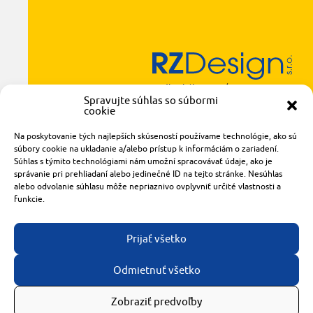
Radlinského 1611/14
Spravujte súhlas so súbormi
921 01 Piešťany
cookie
obchod@rzparkety.sk
+421 905 119 087
Na poskytovanie tých najlepších skúseností používame technológie, ako sú
súbory cookie na ukladanie a/alebo prístup k informáciám o zariadení.
made with
by
tomashalo.com
Súhlas s týmito technológiami nám umožní spracovávať údaje, ako je
správanie pri prehliadaní alebo jedinečné ID na tejto stránke. Nesúhlas
alebo odvolanie súhlasu môže nepriaznivo ovplyvniť určité vlastnosti a
funkcie.
Prijať všetko
Odmietnuť všetko
Zobraziť predvoľby