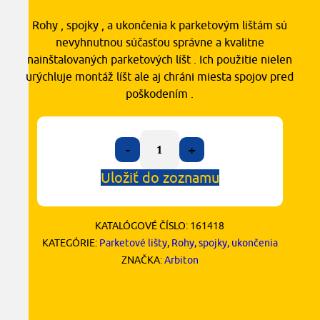
Rohy , spojky , a ukončenia k parketovým lištám sú
nevyhnutnou súčasťou správne a kvalitne
nainštalovaných parketových líšt . Ich použitie nielen
urýchluje montáž líšt ale aj chráni miesta spojov pred
poškodením .
-
+
Uložiť do zoznamu
KATALÓGOVÉ ČÍSLO:
161418
KATEGÓRIE:
Parketové lišty
,
Rohy, spojky, ukončenia
ZNAČKA:
Arbiton