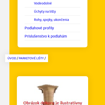
Vodeodolné
Úchyty na lišty
Rohy, spojky, ukončenia
Podlahové profily
Príslušenstvo k podlahám
ÚVOD
/
PARKETOVÉ LIŠTY
/