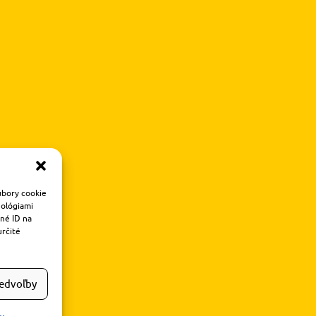
úbory cookie
nológiami
čné ID na
určité
redvoľby