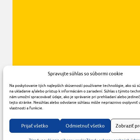
Spravujte súhlas so súbormi cookie
Na poskytovanie tých najlepších skúseností používame technológie, ako sú s
na ukladanie a/alebo prístup k informáciám o zariadení. Súhlas s týmito tech
nám umožní spracovávať údaje, ako je správanie pri prehliadaní alebo jedine
tejto stránke. Nesúhlas alebo odvolanie súhlasu môže nepriaznivo ovplyvniť 
vlastnosti a funkcie.
Prijať všetko
Odmietnuť všetko
Zobraziť p