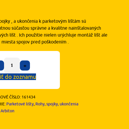
10
€
s DPH
pojky , a ukončenia k parketovým lištám sú
tnou súčasťou správne a kvalitne nainštalovaných
ých líšt . Ich použitie nielen urýchluje montáž líšt ale
ni miesta spojov pred poškodením .
+
iť do zoznamu
OVÉ ČÍSLO:
161434
IE:
Parketové lišty
,
Rohy, spojky, ukončenia
:
Arbiton