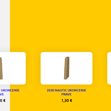
C UKONCENIE
203D NAUTIC UKONCENIE
VE
PRAVE
30
€
1,30
€