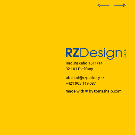
Radlinského 1611/14
921 01 Piešťany
obchod@rzparkety.sk
+421 905 119 087
made with
by
tomashalo.com