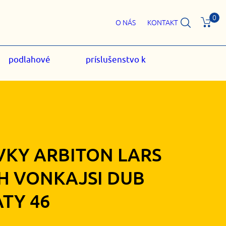
0
O NÁS
KONTAKT
podlahové
príslušenstvo k
VKY ARBITON LARS
H VONKAJSI DUB
ATY 46