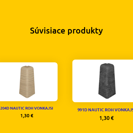
Súvisiace produkty
204D NAUTIC ROH VONKAJSI
991D NAUTIC ROH VONKAJ
1,30
€
1,30
€