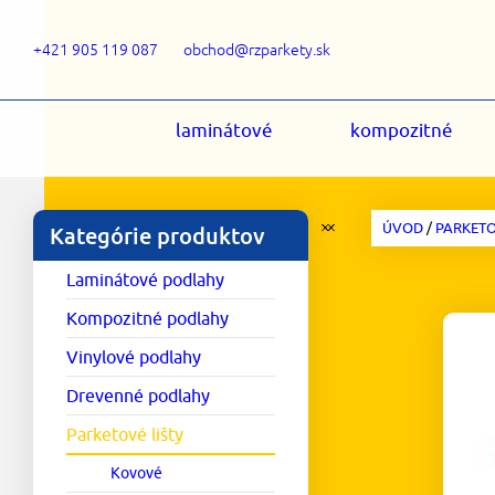
+421 905 119 087
obchod@rzparkety.sk
laminátové
kompozitné
ÚVOD
/
PARKETO
Kategórie produktov
Laminátové podlahy
Kompozitné podlahy
Vinylové podlahy
Drevenné podlahy
Parketové lišty
Kovové