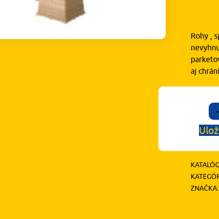
1,
Rohy , s
nevyhnu
parketov
aj chrá
-
Ulož
KATALÓG
KATEGÓR
ZNAČKA