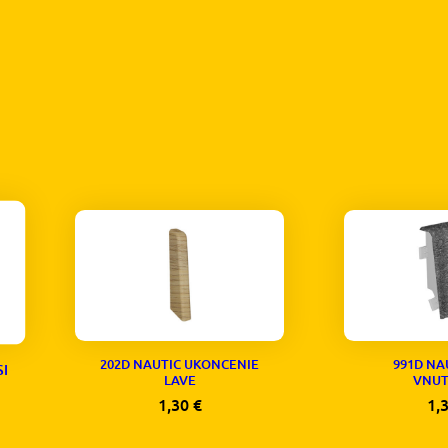
202D NAUTIC UKONCENIE
991D NA
SI
LAVE
VNU
1,30
€
1,