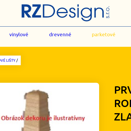
vinylové
drevenné
parketové
VÉ LIŠTY
/
PR
RO
ZL