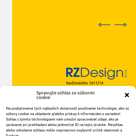
Radlinského 1611/14
921 01 Piešťany
Spravujte súhlas so súbormi
cookie
obchod@rzparkety.sk
+421 905 119 087
Na poskytovanie tých najlepších skúseností používame technológie, ako sú
made with
by
tomashalo.com
súbory cookie na ukladanie a/alebo prístup k informáciám o zariadení.
Súhlas s týmito technológiami nám umožní spracovávať údaje, ako je
správanie pri prehliadaní alebo jedinečné ID na tejto stránke. Nesúhlas
alebo odvolanie súhlasu môže nepriaznivo ovplyvniť určité vlastnosti a
funkcie.