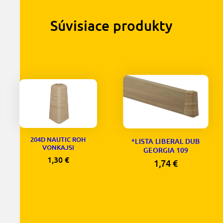
Súvisiace produkty
204D NAUTIC ROH
*LISTA LIBERAL DUB
VONKAJSI
GEORGIA 109
1,30
€
1,74
€