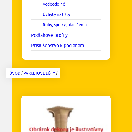
Vodeodolné
Úchyty na lišty
Rohy, spojky, ukončenia
Podlahové profily
Príslušenstvo k podlahám
ÚVOD
/
PARKETOVÉ LIŠTY
/