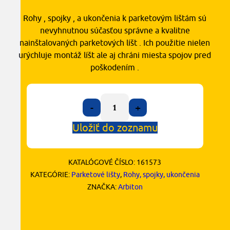
Rohy , spojky , a ukončenia k parketovým lištám sú
nevyhnutnou súčasťou správne a kvalitne
nainštalovaných parketových líšt . Ich použitie nielen
urýchluje montáž líšt ale aj chráni miesta spojov pred
poškodením .
-
+
Uložiť do zoznamu
KATALÓGOVÉ ČÍSLO:
161573
KATEGÓRIE:
Parketové lišty
,
Rohy, spojky, ukončenia
ZNAČKA:
Arbiton