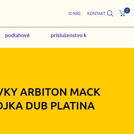
0
O NÁS
KONTAKT
podlahové
príslušenstvo k
VKY ARBITON MACK
OJKA DUB PLATINA
5