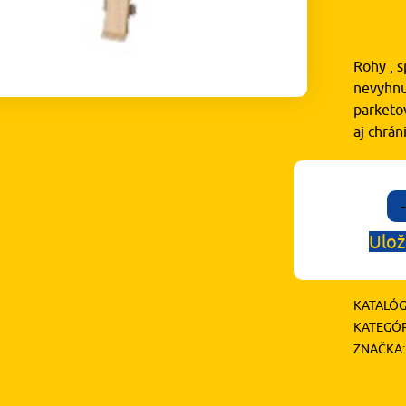
0,
Rohy , s
nevyhnu
parketov
aj chrá
-
Ulož
KATALÓG
KATEGÓR
ZNAČKA