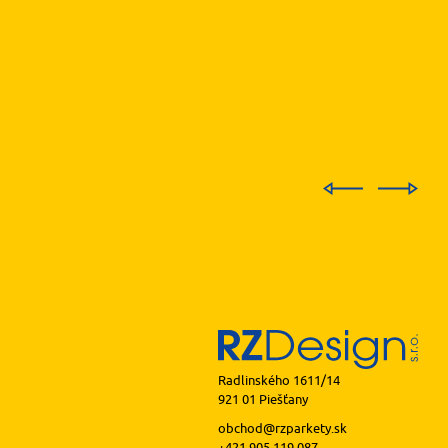
Radlinského 1611/14
921 01 Piešťany
obchod@rzparkety.sk
+421 905 119 087