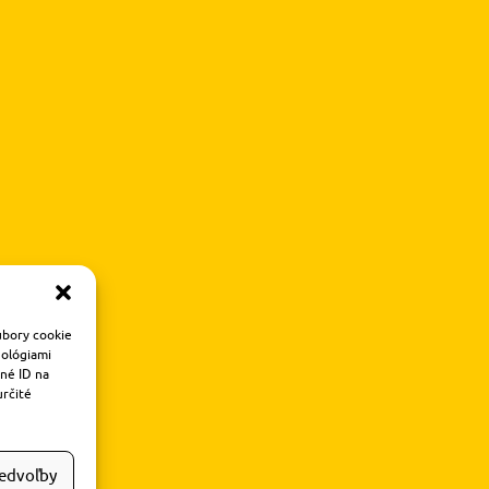
úbory cookie
nológiami
čné ID na
určité
redvoľby