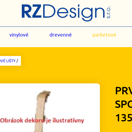
vinylové
drevenné
parketové
VÉ LIŠTY
/
PR
SP
13