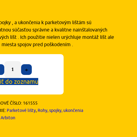
90
€
s DPH
pojky , a ukončenia k parketovým lištám sú
tnou súčasťou správne a kvalitne nainštalovaných
ých líšt . Ich použitie nielen urýchluje montáž líšt ale
ni miesta spojov pred poškodením .
+
iť do zoznamu
OVÉ ČÍSLO:
161555
IE:
Parketové lišty
,
Rohy, spojky, ukončenia
:
Arbiton