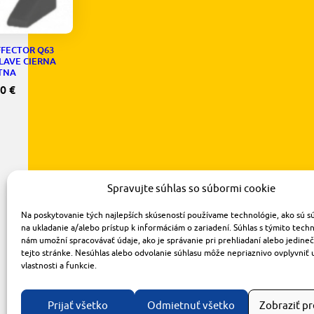
FFECTOR Q63
LAVE CIERNA
TNA
70
€
Spravujte súhlas so súbormi cookie
Na poskytovanie tých najlepších skúseností používame technológie, ako sú s
na ukladanie a/alebo prístup k informáciám o zariadení. Súhlas s týmito tech
nám umožní spracovávať údaje, ako je správanie pri prehliadaní alebo jedine
tejto stránke. Nesúhlas alebo odvolanie súhlasu môže nepriaznivo ovplyvniť 
vlastnosti a funkcie.
Prijať všetko
Odmietnuť všetko
Zobraziť p