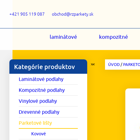
+421 905 119 087
obchod@rzparkety.sk
laminátové
kompozitné
ÚVOD
/
PARKETO
Kategórie produktov
Laminátové podlahy
Kompozitné podlahy
Vinylové podlahy
Drevenné podlahy
Parketové lišty
Kovové