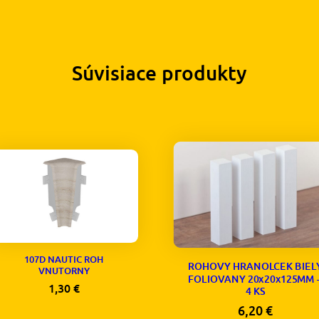
Súvisiace produkty
107D NAUTIC ROH
ROHOVY HRANOLCEK BIEL
VNUTORNY
FOLIOVANY 20x20x125MM 
1,30
€
4 KS
6,20
€