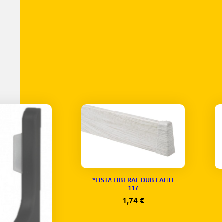
*LISTA LIBERAL DUB LAHTI
117
1,74
€