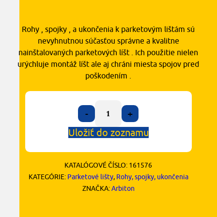
Rohy , spojky , a ukončenia k parketovým lištám sú
nevyhnutnou súčasťou správne a kvalitne
nainštalovaných parketových líšt . Ich použitie nielen
urýchluje montáž líšt ale aj chráni miesta spojov pred
poškodením .
-
+
Uložiť do zoznamu
KATALÓGOVÉ ČÍSLO:
161576
KATEGÓRIE:
Parketové lišty
,
Rohy, spojky, ukončenia
ZNAČKA:
Arbiton