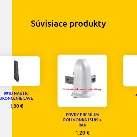
Súvisiace produkty
C
203D NAUTIC
VE
SPOJKA
1,30
€
PRVKY PREMIUM
ROH VONKAJSI 89 +
RAK
1,20
€