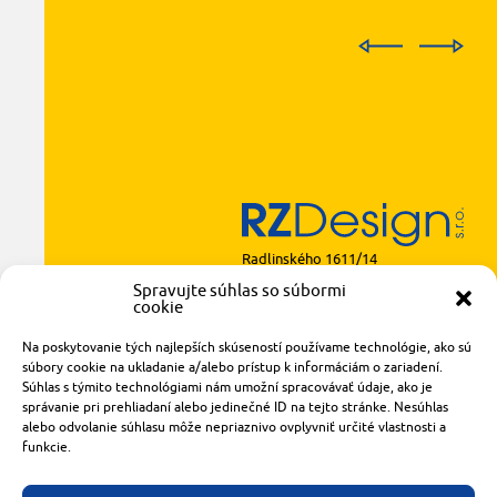
Radlinského 1611/14
921 01 Piešťany
Spravujte súhlas so súbormi
cookie
obchod@rzparkety.sk
+421 905 119 087
Na poskytovanie tých najlepších skúseností používame technológie, ako sú
made with
by
tomashalo.com
súbory cookie na ukladanie a/alebo prístup k informáciám o zariadení.
Súhlas s týmito technológiami nám umožní spracovávať údaje, ako je
správanie pri prehliadaní alebo jedinečné ID na tejto stránke. Nesúhlas
alebo odvolanie súhlasu môže nepriaznivo ovplyvniť určité vlastnosti a
funkcie.