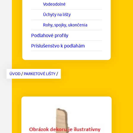
Vodeodolné
Úchyty na lišty
Rohy, spojky, ukončenia
Podlahové profily
Príslušenstvo k podlahám
ÚVOD
/
PARKETOVÉ LIŠTY
/