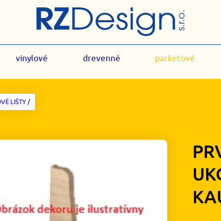
vinylové
drevenné
parketové
VÉ LIŠTY
/
PR
UK
KA