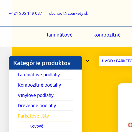
+421 905 119 087
obchod@rzparkety.sk
laminátové
kompozitné
ÚVOD
/
PARKETO
Kategórie produktov
Laminátové podlahy
Kompozitné podlahy
Vinylové podlahy
Drevenné podlahy
Parketové lišty
Kovové