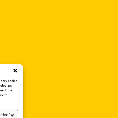
úbory cookie
nológiami
čné ID na
určité
redvoľby