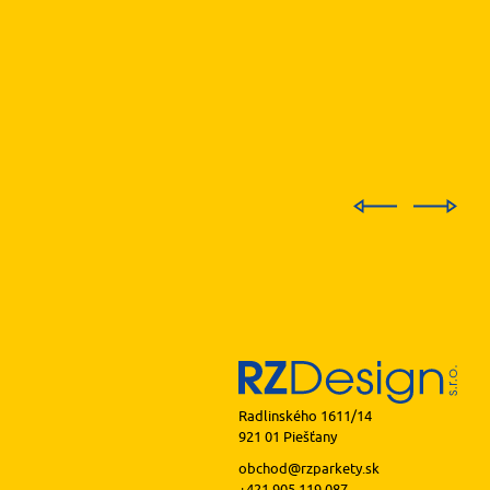
Radlinského 1611/14
921 01 Piešťany
obchod@rzparkety.sk
+421 905 119 087