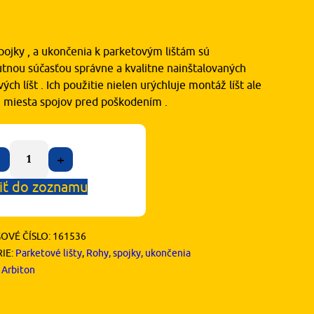
90
€
s DPH
pojky , a ukončenia k parketovým lištám sú
tnou súčasťou správne a kvalitne nainštalovaných
ých líšt . Ich použitie nielen urýchluje montáž líšt ale
ni miesta spojov pred poškodením .
+
iť do zoznamu
OVÉ ČÍSLO:
161536
IE:
Parketové lišty
,
Rohy, spojky, ukončenia
:
Arbiton