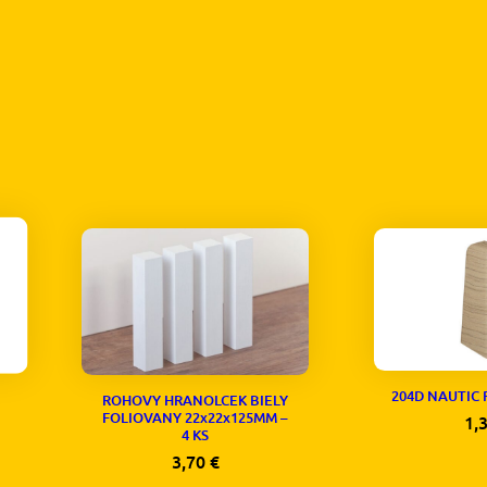
204D NAUTIC
ROHOVY HRANOLCEK BIELY
FOLIOVANY 22x22x125MM –
1,
4 KS
3,70
€