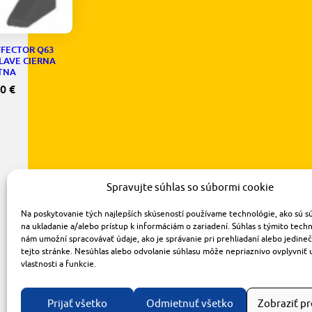
FFECTOR Q63
LAVE CIERNA
TNA
70
€
Spravujte súhlas so súbormi cookie
Na poskytovanie tých najlepších skúseností používame technológie, ako sú s
na ukladanie a/alebo prístup k informáciám o zariadení. Súhlas s týmito tech
nám umožní spracovávať údaje, ako je správanie pri prehliadaní alebo jedine
tejto stránke. Nesúhlas alebo odvolanie súhlasu môže nepriaznivo ovplyvniť 
vlastnosti a funkcie.
Prijať všetko
Odmietnuť všetko
Zobraziť p