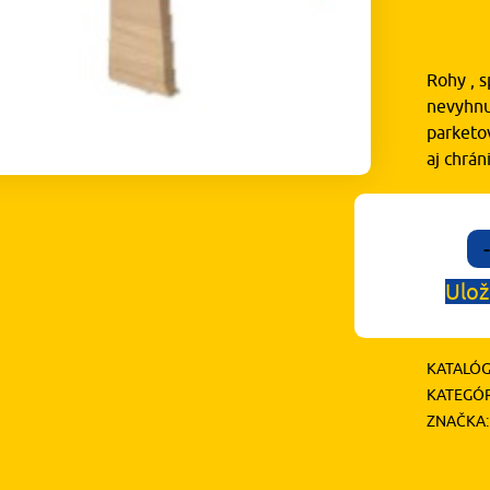
0,
Rohy , s
nevyhnu
parketov
aj chrá
-
Ulož
KATALÓG
KATEGÓR
ZNAČKA