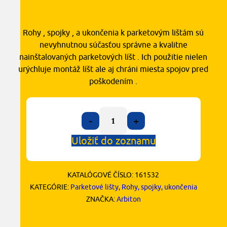
s DPH
Rohy , spojky , a ukončenia k parketovým lištám sú
nevyhnutnou súčasťou správne a kvalitne
nainštalovaných parketových líšt . Ich použitie nielen
urýchluje montáž líšt ale aj chráni miesta spojov pred
poškodením .
-
+
Uložiť do zoznamu
KATALÓGOVÉ ČÍSLO:
161532
KATEGÓRIE:
Parketové lišty
,
Rohy, spojky, ukončenia
ZNAČKA:
Arbiton