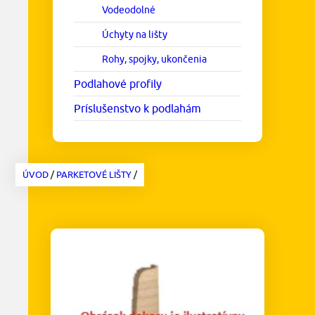
Vodeodolné
Úchyty na lišty
Rohy, spojky, ukončenia
Podlahové profily
Príslušenstvo k podlahám
ÚVOD
/
PARKETOVÉ LIŠTY
/