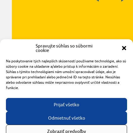
Spravujte súhlas so súbormi
cookie
Radlinského 1611/14
Na poskytovanie tých najlepších skúseností používame technológie, ako sú
921 01 Piešťany
súbory cookie na ukladanie a/alebo prístup k informáciám o zariadení.
obchod@rzparkety.sk
Súhlas s týmito technológiami nám umožní spracovávať údaje, ako je
+421 905 119 087
správanie pri prehliadaní alebo jedinečné ID na tejto stránke. Nesúhlas
alebo odvolanie súhlasu môže nepriaznivo ovplyvniť určité vlastnosti a
made with
by
tomashalo.com
funkcie.
Prijať všetko
Odmietnuť všetko
Zobraziť predvoľby