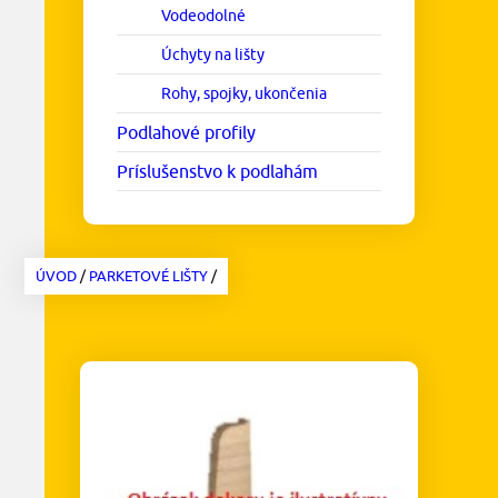
Vodeodolné
Úchyty na lišty
Rohy, spojky, ukončenia
Podlahové profily
Príslušenstvo k podlahám
ÚVOD
/
PARKETOVÉ LIŠTY
/