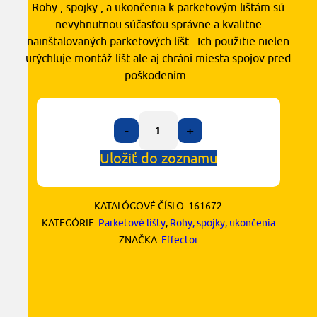
Rohy , spojky , a ukončenia k parketovým lištám sú
nevyhnutnou súčasťou správne a kvalitne
nainštalovaných parketových líšt . Ich použitie nielen
urýchluje montáž líšt ale aj chráni miesta spojov pred
poškodením .
-
+
Uložiť do zoznamu
KATALÓGOVÉ ČÍSLO:
161672
KATEGÓRIE:
Parketové lišty
,
Rohy, spojky, ukončenia
ZNAČKA:
Effector