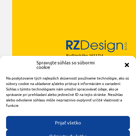
Radlinského 1611/14
921 01 Piešťany
Spravujte súhlas so súbormi
cookie
obchod@rzparkety.sk
+421 905 119 087
Na poskytovanie tých najlepších skúseností používame technológie, ako sú
made with
by
tomashalo.com
súbory cookie na ukladanie a/alebo prístup k informáciám o zariadení.
Súhlas s týmito technológiami nám umožní spracovávať údaje, ako je
správanie pri prehliadaní alebo jedinečné ID na tejto stránke. Nesúhlas
alebo odvolanie súhlasu môže nepriaznivo ovplyvniť určité vlastnosti a
funkcie.
Prijať všetko