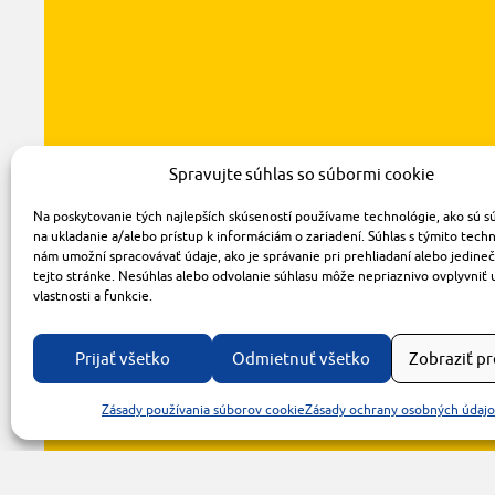
Spravujte súhlas so súbormi cookie
Na poskytovanie tých najlepších skúseností používame technológie, ako sú s
na ukladanie a/alebo prístup k informáciám o zariadení. Súhlas s týmito tech
nám umožní spracovávať údaje, ako je správanie pri prehliadaní alebo jedine
tejto stránke. Nesúhlas alebo odvolanie súhlasu môže nepriaznivo ovplyvniť 
vlastnosti a funkcie.
Prijať všetko
Odmietnuť všetko
Zobraziť p
Zásady používania súborov cookie
Zásady ochrany osobných údaj