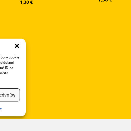
1,30
€
úbory cookie
nológiami
čné ID na
určité
redvoľby
ov