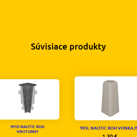
Súvisiace produkty
991D NAUTIC ROH
995L NAUTIC ROH VONKAJS
VNUTORNY
1,30
€