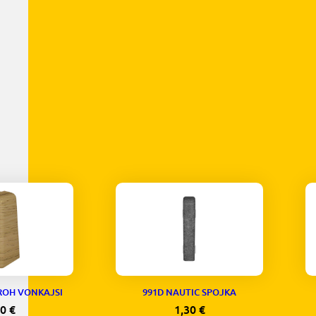
ROH VONKAJSI
991D NAUTIC SPOJKA
30
€
1,30
€