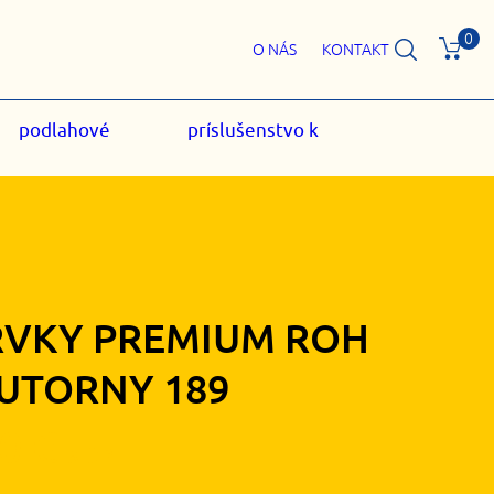
0
O NÁS
KONTAKT
podlahové
príslušenstvo k
RVKY PREMIUM ROH
UTORNY 189
20
€
s DPH