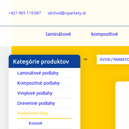
+421 905 119 087
obchod@rzparkety.sk
laminátové
kompozitné
ÚVOD
/
PARKETO
Kategórie produktov
Laminátové podlahy
Kompozitné podlahy
Vinylové podlahy
Drevenné podlahy
Parketové lišty
Kovové