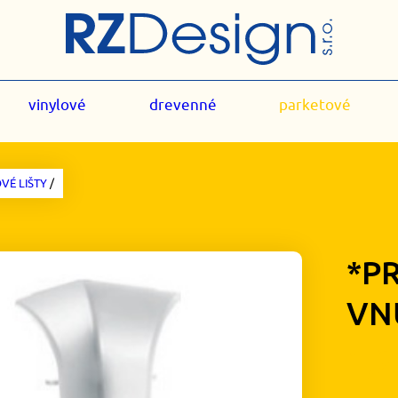
vinylové
drevenné
parketové
VÉ LIŠTY
/
*P
VN
1,