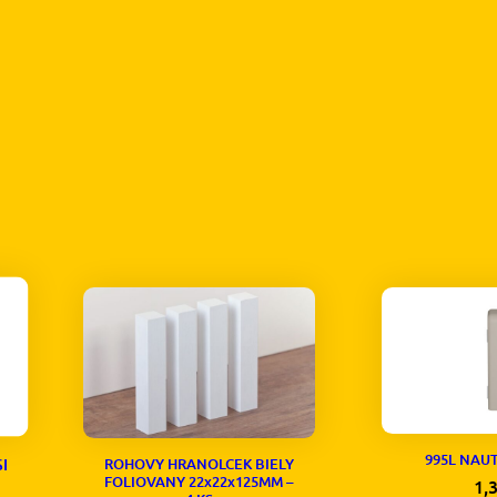
995L NAU
ROHOVY HRANOLCEK BIELY
I
FOLIOVANY 22x22x125MM –
1,