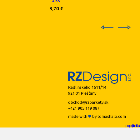
4 KS
3,70
€
Radlinského 1611/14
921 01 Piešťany
obchod@rzparkety.sk
+421 905 119 087
made with
by
tomashalo.com
podlah
podl
podl
podl
podl
prof
li