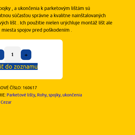
pojky , a ukončenia k parketovým lištám sú
tnou súčasťou správne a kvalitne nainštalovaných
ých líšt . Ich použitie nielen urýchluje montáž líšt ale
ni miesta spojov pred poškodením .
+
iť do zoznamu
OVÉ ČÍSLO:
160617
IE:
Parketové lišty
,
Rohy, spojky, ukončenia
:
Cezar