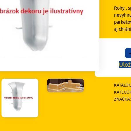
Rohy , s
nevyhnu
parketov
aj chrá
-
Ulož
KATALÓG
KATEGÓR
ZNAČKA