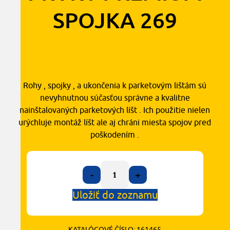
SPOJKA 269
0,90
€
s DPH
Rohy , spojky , a ukončenia k parketovým lištám sú
nevyhnutnou súčasťou správne a kvalitne
nainštalovaných parketových líšt . Ich použitie nielen
urýchluje montáž líšt ale aj chráni miesta spojov pred
poškodením .
-
+
Uložiť do zoznamu
KATALÓGOVÉ ČÍSLO:
161465