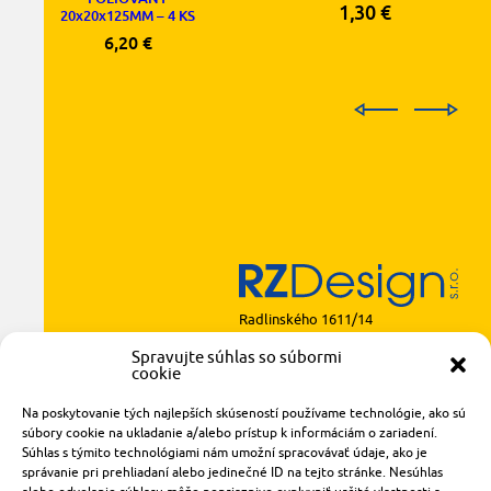
1,30
€
20x20x125MM – 4 KS
6,20
€
Radlinského 1611/14
921 01 Piešťany
Spravujte súhlas so súbormi
obchod@rzparkety.sk
cookie
+421 905 119 087
Na poskytovanie tých najlepších skúseností používame technológie, ako sú
made with
by
tomashalo.com
súbory cookie na ukladanie a/alebo prístup k informáciám o zariadení.
Súhlas s týmito technológiami nám umožní spracovávať údaje, ako je
správanie pri prehliadaní alebo jedinečné ID na tejto stránke. Nesúhlas