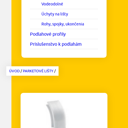
Vodeodolné
Úchyty na lišty
Rohy, spojky, ukončenia
Podlahové profily
Príslušenstvo k podlahám
ÚVOD
/
PARKETOVÉ LIŠTY
/