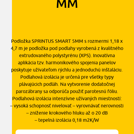
MM
2,20
€
s DPH
Podložka SPRINTUS SMART 5MM s rozmermi 1,18 x
4,7 m je podložka pod podlahy vyrobená z kvalitného
extrudovaného polystyrénu (XPS). Inovatívna
aplikácia tzv. harmonikového spojenia panelov
poskytuje užívateľom rýchlu a jednoduchú inštaláciu.
Podlahová izolácia je určená pre všetky typy
plávajúcich podláh. Na vytvorenie dodatočnej
parozábrany sa odporúča použiť parotesnú fóliu.
Podlahová izolácia intenzívne užívaných miestností:
– vysoká schopnosť nivelovať – vyrovnávať nerovnosti
– zníženie krokového hluku až o 20 dB
– tepelná izolácia 0,18 m2K/W