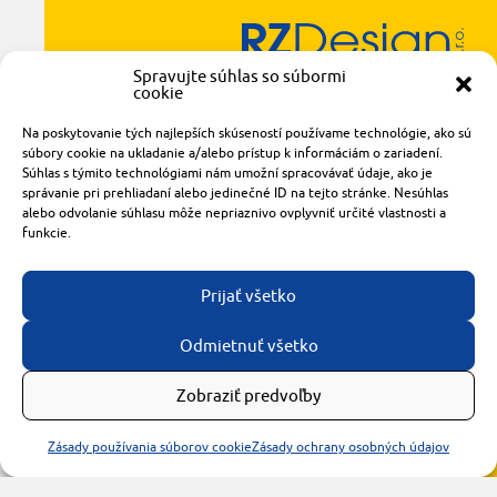
Spravujte súhlas so súbormi
Radlinského 1611/14
cookie
921 01 Piešťany
obchod@rzparkety.sk
Na poskytovanie tých najlepších skúseností používame technológie, ako sú
+421 905 119 087
súbory cookie na ukladanie a/alebo prístup k informáciám o zariadení.
Súhlas s týmito technológiami nám umožní spracovávať údaje, ako je
made with
by
tomashalo.com
správanie pri prehliadaní alebo jedinečné ID na tejto stránke. Nesúhlas
alebo odvolanie súhlasu môže nepriaznivo ovplyvniť určité vlastnosti a
funkcie.
Prijať všetko
Odmietnuť všetko
Zobraziť predvoľby
Zásady používania súborov cookie
Zásady ochrany osobných údajov