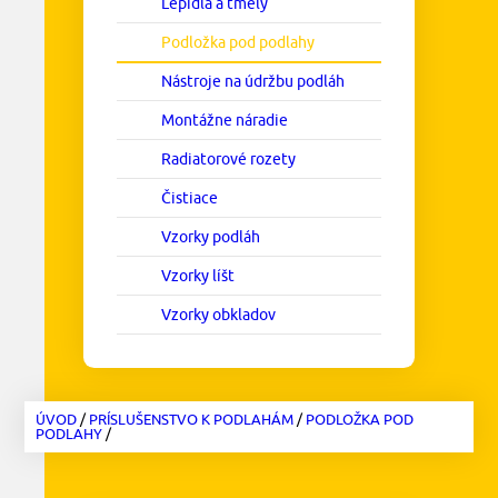
Lepidlá a tmely
Podložka pod podlahy
Nástroje na údržbu podláh
Montážne náradie
Radiatorové rozety
Čistiace
Vzorky podláh
Vzorky líšt
Vzorky obkladov
ÚVOD
/
PRÍSLUŠENSTVO K PODLAHÁM
/
PODLOŽKA POD
PODLAHY
/