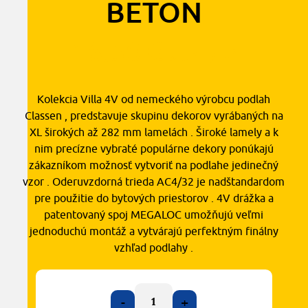
BETON
18,50
€
2
s DPH
/ m
Kolekcia Villa 4V od nemeckého výrobcu podlah
Classen , predstavuje skupinu dekorov vyrábaných na
XL širokých až 282 mm lamelách . Široké lamely a k
nim precízne vybraté populárne dekory ponúkajú
zákazníkom možnosť vytvoriť na podlahe jedinečný
vzor . Oderuvzdorná trieda AC4/32 je nadštandardom
pre použitie do bytových priestorov . 4V drážka a
patentovaný spoj MEGALOC umožňujú veľmi
jednoduchú montáž a vytvárajú perfektným finálny
vzhľad podlahy .
-
+