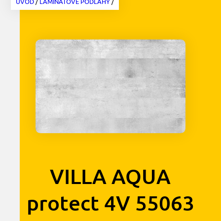
ÚVOD
/
LAMINÁTOVÉ PODLAHY
/
VILLA AQUA
protect 4V 55063