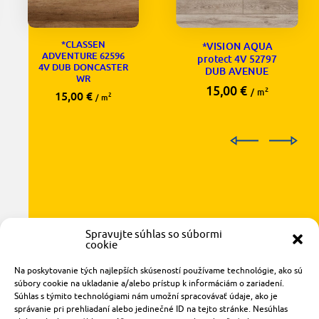
*CLASSEN
*VISION AQUA
ADVENTURE 62596
protect 4V 52797
4V DUB DONCASTER
DUB AVENUE
WR
15,00
€
2
/ m
15,00
€
2
/ m
Spravujte súhlas so súbormi
cookie
Na poskytovanie tých najlepších skúseností používame technológie, ako sú
Radlinského 1611/14
súbory cookie na ukladanie a/alebo prístup k informáciám o zariadení.
921 01 Piešťany
Súhlas s týmito technológiami nám umožní spracovávať údaje, ako je
správanie pri prehliadaní alebo jedinečné ID na tejto stránke. Nesúhlas
obchod@rzparkety.sk