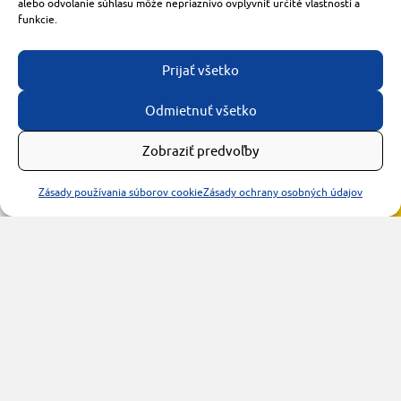
alebo odvolanie súhlasu môže nepriaznivo ovplyvniť určité vlastnosti a
+421 905 119 087
funkcie.
made with
by
tomashalo.com
Prijať všetko
Odmietnuť všetko
Zobraziť predvoľby
Zásady používania súborov cookie
Zásady ochrany osobných údajov