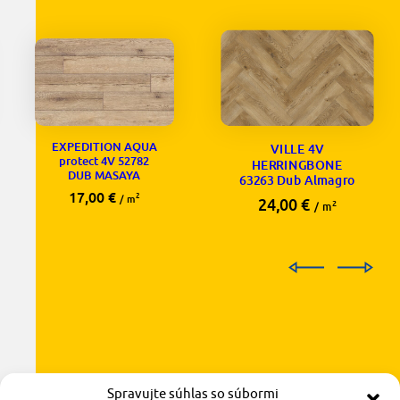
EXPEDITION AQUA
VILLE 4V
protect 4V 52782
HERRINGBONE
DUB MASAYA
63263 Dub Almagro
17,00
€
2
/ m
24,00
€
2
/ m
Spravujte súhlas so súbormi