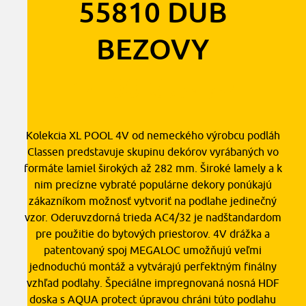
55810 DUB
BEZOVY
14,00
€
2
s DPH
/ m
Kolekcia XL POOL 4V od nemeckého výrobcu podláh
Classen predstavuje skupinu dekórov vyrábaných vo
formáte lamiel širokých až 282 mm. Široké lamely a k
nim precízne vybraté populárne dekory ponúkajú
zákazníkom možnosť vytvoriť na podlahe jedinečný
vzor. Oderuvzdorná trieda AC4/32 je nadštandardom
pre použitie do bytových priestorov. 4V drážka a
patentovaný spoj MEGALOC umožňujú veľmi
jednoduchú montáž a vytvárajú perfektným finálny
vzhľad podlahy. Špeciálne impregnovaná nosná HDF
doska s AQUA protect úpravou chráni túto podlahu