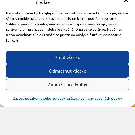
cookie
Radlinského 1611/14
Na poskytovanie tých najlepších skúseností používame technológie, ako sú
921 01 Piešťany
súbory cookie na ukladanie a/alebo prístup k informáciám o zariadení.
Súhlas s týmito technológiami nám umožní spracovávať údaje, ako je
obchod@rzparkety.sk
správanie pri prehliadaní alebo jedinečné ID na tejto stránke. Nesúhlas
+421 905 119 087
alebo odvolanie súhlasu môže nepriaznivo ovplyvniť určité vlastnosti a
funkcie.
made with
by
tomashalo.com
Prijať všetko
Odmietnuť všetko
Zobraziť predvoľby
Zásady používania súborov cookie
Zásady ochrany osobných údajov